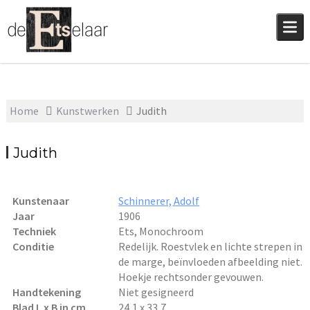
Skip
to
content
Home
Kunstwerken
Judith
Judith
Kunstenaar
Schinnerer, Adolf
Jaar
1906
Techniek
Ets, Monochroom
Conditie
Redelijk. Roestvlek en lichte strepen in
de marge, beïnvloeden afbeelding niet.
Hoekje rechtsonder gevouwen.
Handtekening
Niet gesigneerd
Blad L x B in cm
24,1 x 33,7