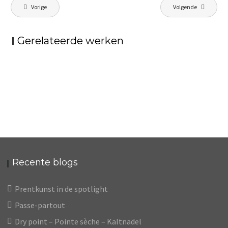
Berichtnavigatie
Vorige
Volgende
Gerelateerde werken
DAS GASTMAHL
RUHENDES MÄDCHEN
KIRCHGÄNGER
Recente blogs
Prentkunst in de spotlight
Passe-partout
Dry point – Pointe sèche – Kaltnadel