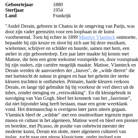
Geboortejaar
1880
Sterfjaar
1954
Land
Frankrijk
"André Derain, geboren in Chatou in de omgeving van Parijs, was
door zijn vader geenszins voor een loopbaan in de kunst
voorbestemd. Toen hij echter in 1899
Maurice Vlaminck
ontmoette,
bepaalde hij zijn keuze en sloot hij zich aan bij deze muzikant,
wielrenner, schrijver en schilder en huurde, samen met hem, een
atelier in zijn geboortedorp. Een jaar later maakte hij kennis met
Matisse, die hem een grote toekomst voorspelde en, door voorspraa
bij zijn ouders, zijn carrière mogelijk maakte. Matisse, Vlaminck en
Derain werden de aanvoerders der ,,fauves", de ,,wilde dieren" die
met hartstocht de natuur in gingen en haar het geheim der sterke
kleuren trachtten te ontfutselen. Primaire, harde kleuren verkoos
Derain, en lange tijd gebruikte hij bij voorkeur de verf direct uit de
tubes, zonder menging en „verzwakking". En dit kleurgebruik in
navolging van Van Gogh, bleef het kenmerk van het ,,fauvisme",
dat niet bijzonder lang heeft bestaan, maar een grote weerklank
vond. Het driemanschap is overigens later jaren uiteen gegaan.
Vlaminck bleef de „wildste" met een onuitroeibare tegenzin tegen
musea en cultuur in het algemeen, Matisse werd en bleef een pionier
en bereikte, met Picasso, de positie van onbetwist meester der
moderne kunst, Derain ten slotte, meer algemeen cultureel van
inslag, zocht naar een nieuw klassicisme, onder invloed van