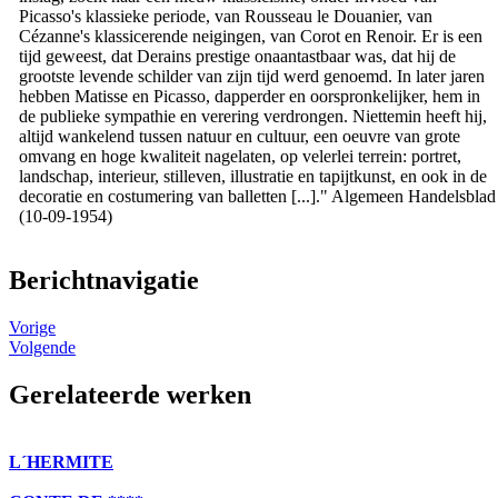
Picasso's klassieke periode, van Rousseau le Douanier, van
Cézanne's klassicerende neigingen, van Corot en Renoir. Er is een
tijd geweest, dat Derains prestige onaantastbaar was, dat hij de
grootste levende schilder van zijn tijd werd genoemd. In later jaren
hebben Matisse en Picasso, dapperder en oorspronkelijker, hem in
de publieke sympathie en verering verdrongen. Niettemin heeft hij,
altijd wankelend tussen natuur en cultuur, een oeuvre van grote
omvang en hoge kwaliteit nagelaten, op velerlei terrein: portret,
landschap, interieur, stilleven, illustratie en tapijtkunst, en ook in de
decoratie en costumering van balletten [...]." Algemeen Handelsblad
(10-09-1954)
Berichtnavigatie
Vorige
Volgende
Gerelateerde werken
L´HERMITE