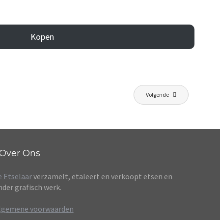
Kopen
Volgende
Over Ons
e Etselaar
verzamelt, etaleert en verkoopt etsen en
nder grafisch werk.
lgemene voorwaarden