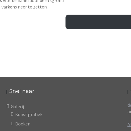
ns vlot de naald door de etsgrond
varkens neer te zetten.
Snel naar
d
Galerij
a
Kunst grafiek
Boeken
A