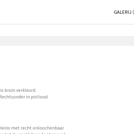
GALERIJ
ns bruin verkleurd.
 Rechtsonder in potlood.
t Heins met recht onloochenbaar