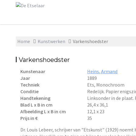
Skip
to
content
Home
Kunstwerken
Varkenshoedster
Varkenshoedster
Kunstenaar
Heins, Armand
Jaar
1889
Techniek
Ets, Monochroom
Conditie
Redelijk. Papier enigszi
Handtekening
Linksonder in de plaat.
Blad L x B in cm
26,4 x 36,1
Afbeelding L x B in cm
12,1 x 23
Prijs in €
35
Dr. Louis Lebeer, schrijver van "Etskunst" (1929) noem