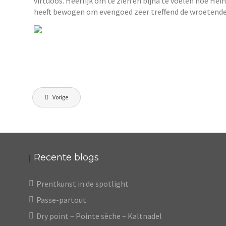
virtuoos. Heerlijk om te zien en bijna te voelen hoe Hei
heeft bewogen om evengoed zeer treffend de wroetende 
Berichtnavigatie
Vorige
Recente blogs
Prentkunst in de spotlight
Passe-partout
Dry point – Pointe sèche – Kaltnadel