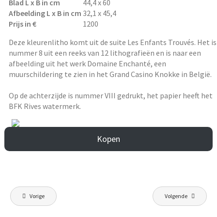
Blad L x B in cm
44,4 x 60
Afbeelding L x B in cm
32,1 x 45,4
Prijs in €
1200
Deze kleurenlitho komt uit de suite Les Enfants Trouvés. Het is
nummer 8 uit een reeks van 12 lithografieën en is naar een
afbeelding uit het werk Domaine Enchanté, een
muurschildering te zien in het Grand Casino Knokke in België.
Op de achterzijde is nummer VIII gedrukt, het papier heeft het
BFK Rives watermerk.
Kopen
Berichtnavigatie
Vorige
Volgende