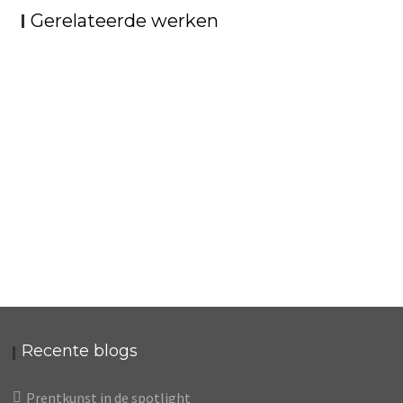
Gerelateerde werken
PIERRERIES
LA BELLE CAPTIVE
LES GRANDS OISEAUX SONT CEUX DE L’ILE
LA TRAVERSÉE DIFFICILE
UNE JEUNE FEMME PRÉSENTE AVEC
AU TRÉSOR…
UNE PORTE S’OUVRE SUR LA NUIT
GRACE…
LES CLAIRES-VOIES D’UN JEUNE REGARD
VELOUTÉE…
UN BOMBARDON LIBÈRE SON BOUQUET DE
EMBAUMENT LA FÊTE D’UN VIEIL ARBRE…
IL Y A SUR LE RIVAGE DE LA MER DEUX
FLAMMES…
DEUX TOURTERELLES, DANS LA CHAUDE
POMMES VISITEUSES…
PÉNOMBRE DE LEUR MAISON…
MA MÈRE L’OYE
Recente blogs
Prentkunst in de spotlight